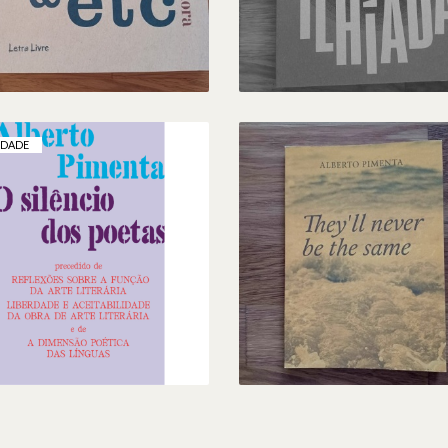
15,00 €
IDADE
O SILÊNCIO DOS
THEY'LL NEVER BE 
OETAS, DE ALBERTO
SAME, DE ALBERT
PIMENTA
PIMENTA
18,00 €
7,00 €