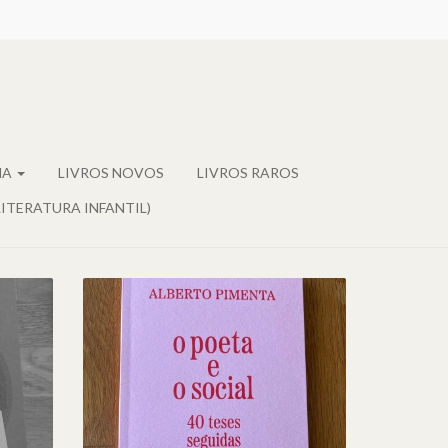
MA
LIVROS NOVOS
LIVROS RAROS
LITERATURA INFANTIL)
O POETA E O SOCIAL E
OS PORTUGUESES
TO
NUNCA
COMUNGARAM DO
IDEÁRIO MARXISTA, DE