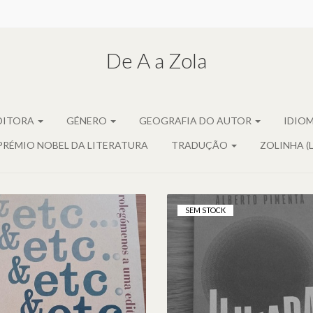
De A a Zola
DITORA
GÉNERO
GEOGRAFIA DO AUTOR
IDIO
PRÉMIO NOBEL DA LITERATURA
TRADUÇÃO
ZOLINHA (
SEM STOCK
&ETC.
ILHÍADA, DE ALBER
PROLEGÓMENOS A
PIMENTA
UMA EDITORA
14,00 €