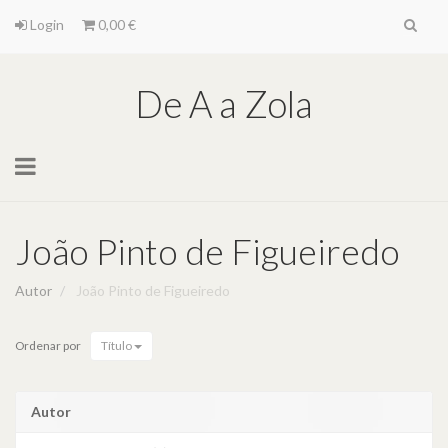
Login
0,00 €
De A a Zola
Toggle
navigation
João Pinto de Figueiredo
Autor
João Pinto de Figueiredo
Ordenar por
Título
Autor