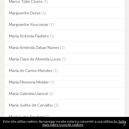
Marco Túlio Cícero
(1)
Marguerite Duras
(1)
Marguerite Yourcenar
(1)
Maria Antónia Fiadeiro
(1)
Maria Arminda Zaluar Nunes
(1)
Maria Clara de Almeida Lucas
(1)
Maria do Carmo Mendes
(1)
Maria Filomena Molder
(1)
Maria Gabriela Llansol
(1)
Maria Judite de Carvalho
(2)
Maria Luisa Spaziani
(1)
Este site utiliza cookies. Ao navegar no site estará a consentir a sua utilização.
Saiba
×
mais sobre o uso de cookies
Maria Quintans
(1)