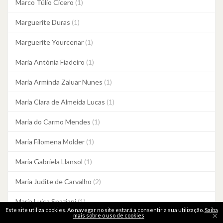
Marco Túlio Cícero
(1)
Marguerite Duras
(1)
Marguerite Yourcenar
(1)
Maria Antónia Fiadeiro
(1)
Maria Arminda Zaluar Nunes
(1)
Maria Clara de Almeida Lucas
(1)
Maria do Carmo Mendes
(1)
Maria Filomena Molder
(1)
Maria Gabriela Llansol
(1)
Maria Judite de Carvalho
(2)
Maria Luisa Spaziani
(1)
Este site utiliza cookies. Ao navegar no site estará a consentir a sua utilização.
Saiba
×
mais sobre o uso de cookies
Maria Quintans
(1)