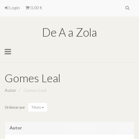
Login
0,00 €
De A a Zola
Toggle
navigation
Gomes Leal
Autor
Gomes Leal
Ordenar por
Título
Autor