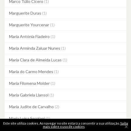
Marco Túlio Cícero
(1)
Marguerite Duras
(1)
Marguerite Yourcenar
(1)
Maria Antónia Fiadeiro
(1)
Maria Arminda Zaluar Nunes
(1)
Maria Clara de Almeida Lucas
(1)
Maria do Carmo Mendes
(1)
Maria Filomena Molder
(1)
Maria Gabriela Llansol
(1)
Maria Judite de Carvalho
(2)
Maria Luisa Spaziani
(1)
Este site utiliza cookies. Ao navegar no site estará a consentir a sua utilização.
Saiba
×
mais sobre o uso de cookies
Maria Quintans
(1)