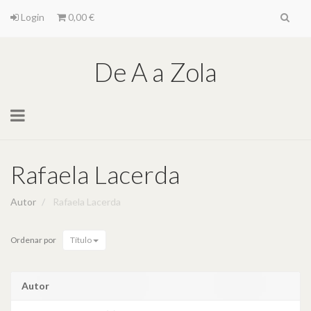
Login
0,00 €
De A a Zola
Toggle
navigation
Rafaela Lacerda
Autor
Rafaela Lacerda
Ordenar por
Título
Autor