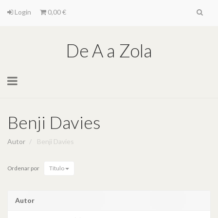
Login
0,00 €
De A a Zola
Toggle
navigation
Benji Davies
Autor
Benji Davies
Ordenar por
Título
Autor