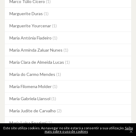
Marco Túlio Cícero
(1)
Marguerite Duras
(1)
Marguerite Yourcenar
(1)
Maria Antónia Fiadeiro
(1)
Maria Arminda Zaluar Nunes
(1)
Maria Clara de Almeida Lucas
(1)
Maria do Carmo Mendes
(1)
Maria Filomena Molder
(1)
Maria Gabriela Llansol
(1)
Maria Judite de Carvalho
(2)
Maria Luisa Spaziani
(1)
Este site utiliza cookies. Ao navegar no site estará a consentir a sua utilização.
Saiba
×
mais sobre o uso de cookies
Maria Quintans
(1)