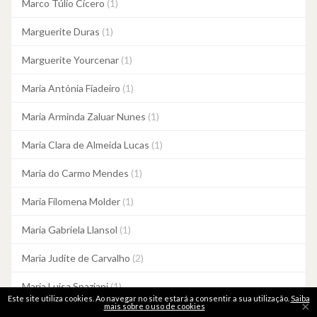
Marco Túlio Cícero
(1)
Marguerite Duras
(1)
Marguerite Yourcenar
(1)
Maria Antónia Fiadeiro
(1)
Maria Arminda Zaluar Nunes
(1)
Maria Clara de Almeida Lucas
(1)
Maria do Carmo Mendes
(1)
Maria Filomena Molder
(1)
Maria Gabriela Llansol
(1)
Maria Judite de Carvalho
(2)
Maria Luisa Spaziani
(1)
Este site utiliza cookies. Ao navegar no site estará a consentir a sua utilização.
Saiba
×
mais sobre o uso de cookies
Maria Quintans
(1)