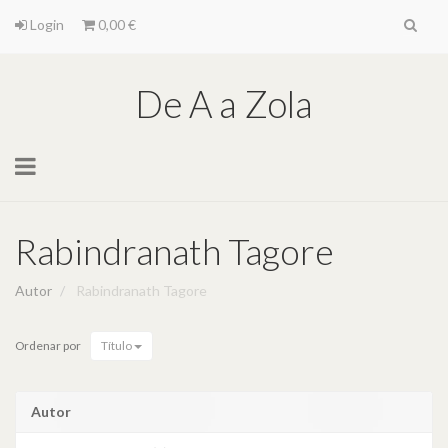
Login
0,00 €
De A a Zola
Toggle
navigation
Rabindranath Tagore
Autor
Rabindranath Tagore
Ordenar por
Título
Autor