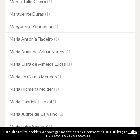
Marco Túlio Cícero
(1)
Marguerite Duras
(1)
Marguerite Yourcenar
(1)
Maria Antónia Fiadeiro
(1)
Maria Arminda Zaluar Nunes
(1)
Maria Clara de Almeida Lucas
(1)
Maria do Carmo Mendes
(1)
Maria Filomena Molder
(1)
Maria Gabriela Llansol
(1)
Maria Judite de Carvalho
(2)
Maria Luisa Spaziani
(1)
Este site utiliza cookies. Ao navegar no site estará a consentir a sua utilização.
Saiba
×
mais sobre o uso de cookies
Maria Quintans
(1)