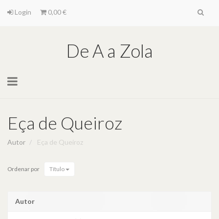
Login
0,00 €
De A a Zola
Toggle
navigation
Eça de Queiroz
Autor
Eça de Queiroz
Ordenar por
Título
Autor