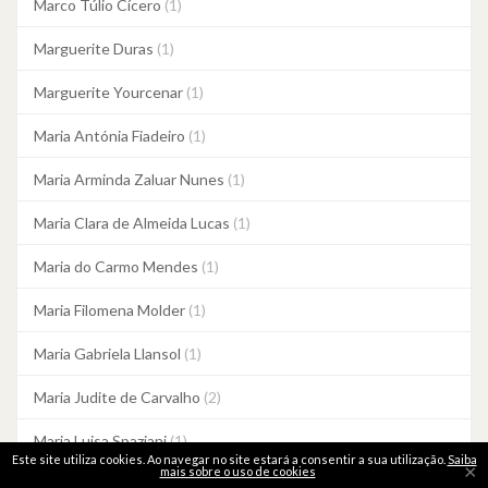
Marco Túlio Cícero
(1)
Marguerite Duras
(1)
Marguerite Yourcenar
(1)
Maria Antónia Fiadeiro
(1)
Maria Arminda Zaluar Nunes
(1)
Maria Clara de Almeida Lucas
(1)
Maria do Carmo Mendes
(1)
Maria Filomena Molder
(1)
Maria Gabriela Llansol
(1)
Maria Judite de Carvalho
(2)
Maria Luisa Spaziani
(1)
Este site utiliza cookies. Ao navegar no site estará a consentir a sua utilização.
Saiba
×
mais sobre o uso de cookies
Maria Quintans
(1)