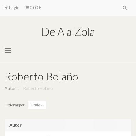
Login
0,00 €
De A a Zola
Toggle
navigation
Roberto Bolaño
Autor
Roberto Bolaño
Ordenar por
Título
Autor