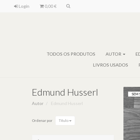
Login
0,00 €
TODOS OS PRODUTOS
AUTOR
E
LIVROS USADOS
Edmund Husserl
SEM 
Autor
Edmund Husserl
Ordenar por
Título