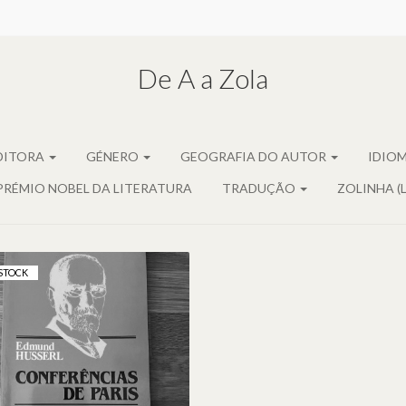
De A a Zola
DITORA
GÉNERO
GEOGRAFIA DO AUTOR
IDIO
PRÉMIO NOBEL DA LITERATURA
TRADUÇÃO
ZOLINHA (
STOCK
CONFERÊNCIAS DE
PARIS, DE EDMUND
HUSSERL