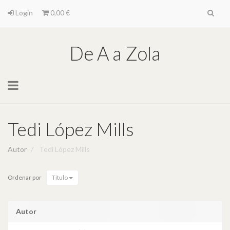
Login
0,00 €
De A a Zola
Toggle
navigation
Tedi López Mills
Autor
Tedi López Mills
Ordenar por
Título
Autor