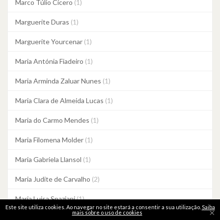
Marco Túlio Cícero
(1)
Marguerite Duras
(1)
Marguerite Yourcenar
(1)
Maria Antónia Fiadeiro
(1)
Maria Arminda Zaluar Nunes
(1)
Maria Clara de Almeida Lucas
(1)
Maria do Carmo Mendes
(1)
Maria Filomena Molder
(1)
Maria Gabriela Llansol
(1)
Maria Judite de Carvalho
(2)
Maria Luisa Spaziani
(1)
Este site utiliza cookies. Ao navegar no site estará a consentir a sua utilização.
Saiba
×
mais sobre o uso de cookies
Maria Quintans
(1)