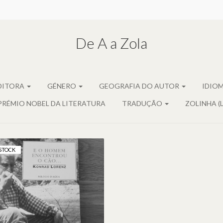
De A a Zola
DITORA
GÉNERO
GEOGRAFIA DO AUTOR
IDIO
PRÉMIO NOBEL DA LITERATURA
TRADUÇÃO
ZOLINHA (
STOCK
E O HOMEM
NCONTROU O CÃO...,
E KONRAD LORENZ