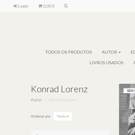
Login
0,00 €
TODOS OS PRODUTOS
AUTOR
E
LIVROS USADOS
Konrad Lorenz
SEM 
Autor
Konrad Lorenz
Ordenar por
Título
E
D