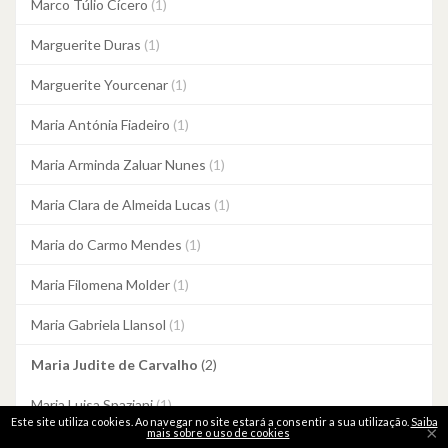
Marco Túlio Cícero
(1)
Marguerite Duras
(1)
Marguerite Yourcenar
(1)
Maria Antónia Fiadeiro
(1)
Maria Arminda Zaluar Nunes
(1)
Maria Clara de Almeida Lucas
(1)
Maria do Carmo Mendes
(1)
Maria Filomena Molder
(1)
Maria Gabriela Llansol
(1)
Maria Judite de Carvalho
(2)
Maria Luisa Spaziani
(1)
Este site utiliza cookies. Ao navegar no site estará a consentir a sua utilização.
Saiba
×
mais sobre o uso de cookies
Maria Quintans
(1)