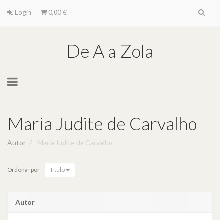
Login
0,00 €
De A a Zola
Toggle
navigation
Maria Judite de Carvalho
Autor
Maria Judite de Carvalho
Ordenar por
Título
Autor