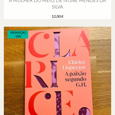
A MULHER DO MEIO, DE IVONE MENDES DA
SILVA
12,00 €
PROMOÇÃO
-
10
%