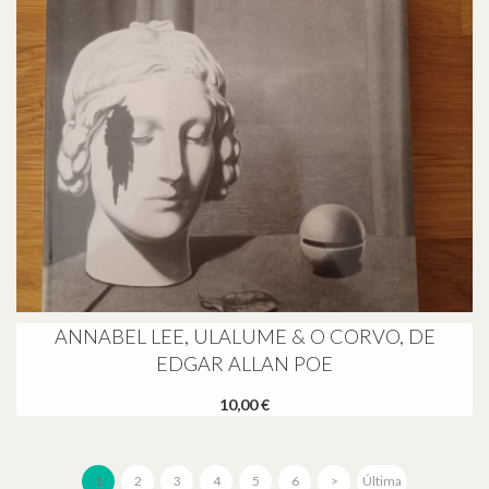
ANNABEL LEE, ULALUME & O CORVO, DE
EDGAR ALLAN POE
10,00 €
1
2
3
4
5
6
>
Última