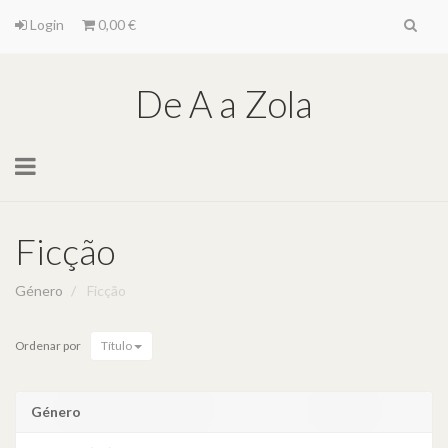
Login
0,00 €
De A a Zola
Toggle
navigation
Ficção
Género
Ficção
Ordenar por
Título
Género