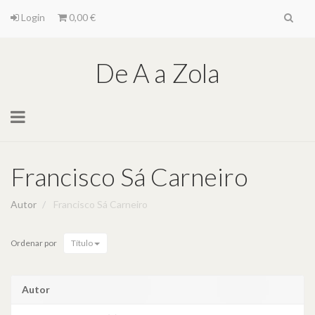
Login
0,00 €
De A a Zola
Toggle
navigation
Francisco Sá Carneiro
Autor
Francisco Sá Carneiro
Ordenar por
Título
Autor