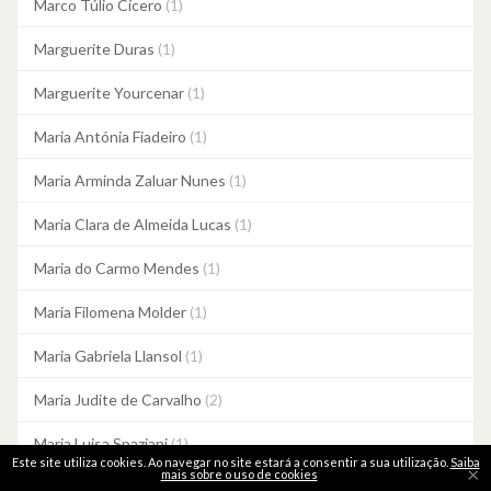
Marco Túlio Cícero
(1)
Marguerite Duras
(1)
Marguerite Yourcenar
(1)
Maria Antónia Fiadeiro
(1)
Maria Arminda Zaluar Nunes
(1)
Maria Clara de Almeida Lucas
(1)
Maria do Carmo Mendes
(1)
Maria Filomena Molder
(1)
Maria Gabriela Llansol
(1)
Maria Judite de Carvalho
(2)
Maria Luisa Spaziani
(1)
Este site utiliza cookies. Ao navegar no site estará a consentir a sua utilização.
Saiba
×
mais sobre o uso de cookies
Maria Quintans
(1)