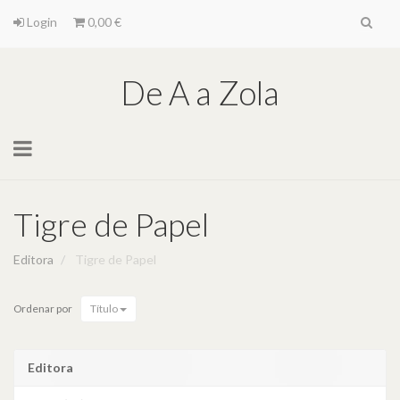
Login
0,00 €
De A a Zola
Toggle
navigation
Tigre de Papel
Editora
Tigre de Papel
Ordenar por
Título
Editora