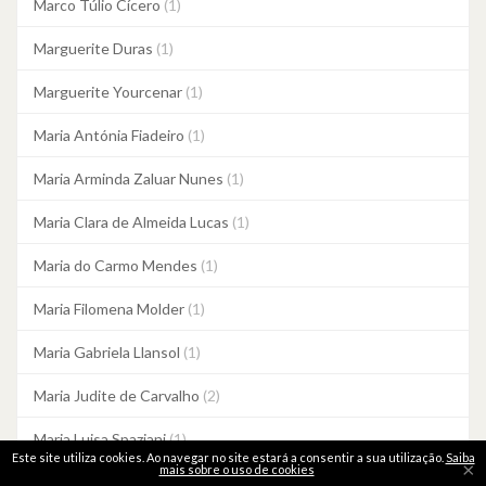
Marco Túlio Cícero
(1)
Marguerite Duras
(1)
Marguerite Yourcenar
(1)
Maria Antónia Fiadeiro
(1)
Maria Arminda Zaluar Nunes
(1)
Maria Clara de Almeida Lucas
(1)
Maria do Carmo Mendes
(1)
Maria Filomena Molder
(1)
Maria Gabriela Llansol
(1)
Maria Judite de Carvalho
(2)
Maria Luisa Spaziani
(1)
Este site utiliza cookies. Ao navegar no site estará a consentir a sua utilização.
Saiba
×
mais sobre o uso de cookies
Maria Quintans
(1)