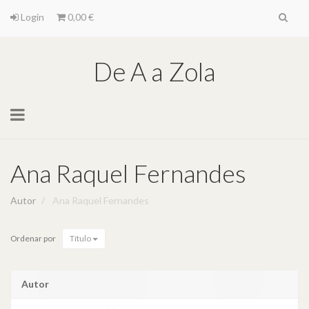
Login
0,00 €
De A a Zola
Toggle
navigation
Ana Raquel Fernandes
Autor
Ana Raquel Fernandes
Ordenar por
Título
Autor