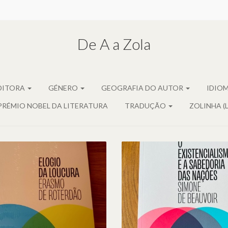
De A a Zola
DITORA
GÉNERO
GEOGRAFIA DO AUTOR
IDIO
PRÉMIO NOBEL DA LITERATURA
TRADUÇÃO
ZOLINHA (
O EXISTENCIALISMO
LOGIO DA LOUCURA,
A SABEDORIA DAS
DE ERASMO DE
NAÇÕES, DE SIMO
ROTERDÃO
DE BEAUVOIR