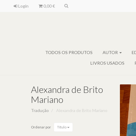
Login
0,00 €
TODOS OS PRODUTOS
AUTOR
E
LIVROS USADOS
Alexandra de Brito
Mariano
Tradução
Alexandra de Brito Mariano
E
Ordenar por
Título