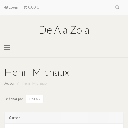
Login
0,00 €
De A a Zola
Toggle
navigation
Henri Michaux
Autor
Henri Michaux
Ordenar por
Título
Autor