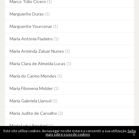
Marco Túlio Cícero
(1)
Marguerite Duras
(1)
Marguerite Yourcenar
(1)
Maria Antónia Fiadeiro
(1)
Maria Arminda Zaluar Nunes
(1)
Maria Clara de Almeida Lucas
(1)
Maria do Carmo Mendes
(1)
Maria Filomena Molder
(1)
Maria Gabriela Llansol
(1)
Maria Judite de Carvalho
(2)
Maria Luisa Spaziani
(1)
Este site utiliza cookies. Ao navegar no site estará a consentir a sua utilização.
Saiba
×
mais sobre o uso de cookies
Maria Quintans
(1)