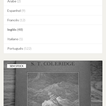
Árabe
(2)
Espanhol
(9)
Francês
(12)
Inglês
(48)
Italiano
(1)
Português
(522)
SEM STOCK