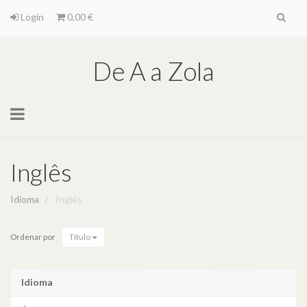
Login
0,00 €
De A a Zola
Toggle
navigation
Inglês
Idioma
Inglês
Ordenar por
Título
Idioma