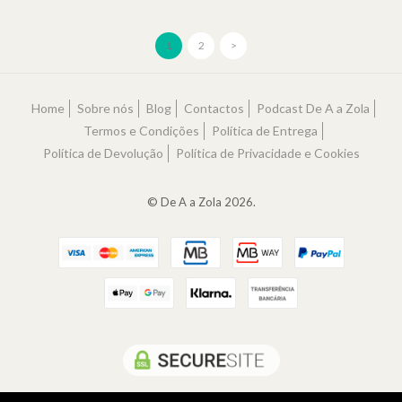
1
2
>
Home
Sobre nós
Blog
Contactos
Podcast De A a Zola
Termos e Condições
Política de Entrega
Política de Devolução
Política de Privacidade e Cookies
© De A a Zola 2026.