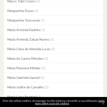
Marco Túlio Cícero
(1)
Marguerite Duras
(1)
Marguerite Yourcenar
(1)
Maria Antónia Fiadeiro
(1)
Maria Arminda Zaluar Nunes
(1)
Maria Clara de Almeida Lucas
(1)
Maria do Carmo Mendes
(1)
Maria Filomena Molder
(1)
Maria Gabriela Llansol
(1)
Maria Judite de Carvalho
(2)
Maria Luisa Spaziani
(1)
Este site utiliza cookies. Ao navegar no site estará a consentir a sua utilização.
Saiba
×
mais sobre o uso de cookies
Maria Quintans
(1)