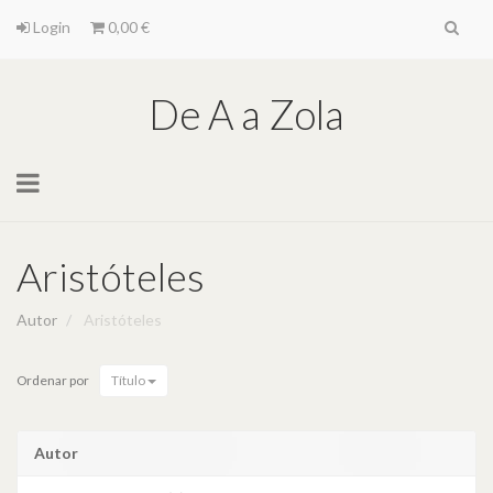
Login
0,00 €
De A a Zola
Toggle
navigation
Aristóteles
Autor
Aristóteles
Ordenar por
Título
Autor