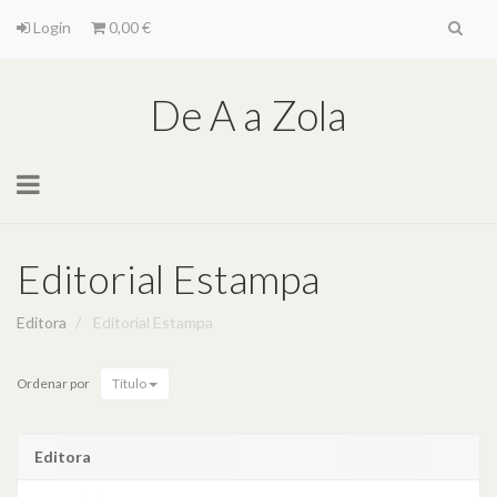
Login
0,00 €
De A a Zola
Toggle
navigation
Editorial Estampa
Editora
Editorial Estampa
Ordenar por
Título
Editora