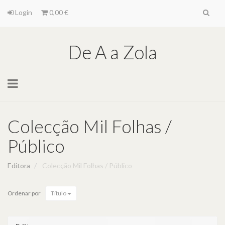
Login
0,00 €
De A a Zola
Toggle
navigation
Colecção Mil Folhas /
Público
Editora
Colecção Mil Folhas / Público
Ordenar por
Título