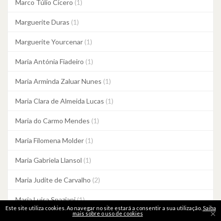
Marco Túlio Cícero
(1)
Marguerite Duras
(1)
Marguerite Yourcenar
(1)
Maria Antónia Fiadeiro
(1)
Maria Arminda Zaluar Nunes
(1)
Maria Clara de Almeida Lucas
(1)
Maria do Carmo Mendes
(1)
Maria Filomena Molder
(1)
Maria Gabriela Llansol
(1)
Maria Judite de Carvalho
(2)
Maria Luisa Spaziani
(1)
Este site utiliza cookies. Ao navegar no site estará a consentir a sua utilização.
Saiba
×
mais sobre o uso de cookies
Maria Quintans
(1)