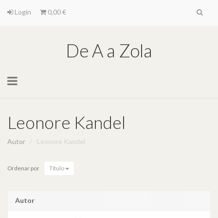
Login
0,00 €
De A a Zola
Toggle
navigation
Leonore Kandel
Autor
Leonore Kandel
Ordenar por
Título
Autor