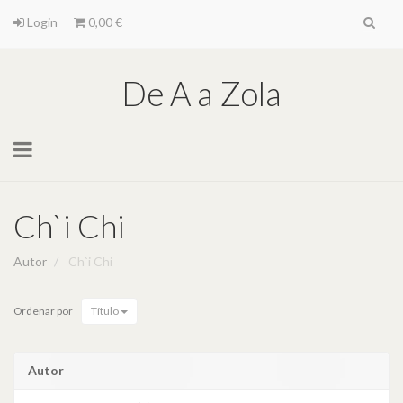
Login
0,00 €
De A a Zola
Toggle
navigation
Ch`i Chi
Autor
Ch`i Chi
Ordenar por
Título
Autor