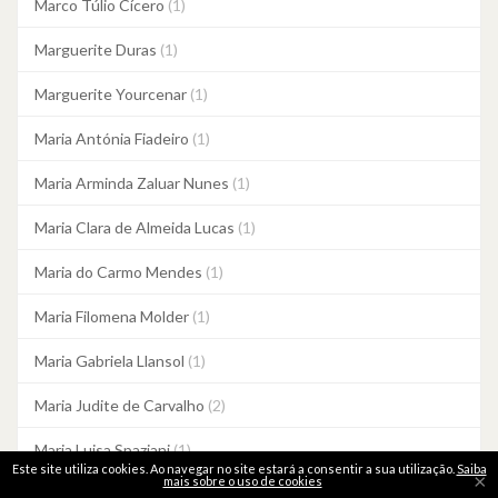
Marco Túlio Cícero
(1)
Marguerite Duras
(1)
Marguerite Yourcenar
(1)
Maria Antónia Fiadeiro
(1)
Maria Arminda Zaluar Nunes
(1)
Maria Clara de Almeida Lucas
(1)
Maria do Carmo Mendes
(1)
Maria Filomena Molder
(1)
Maria Gabriela Llansol
(1)
Maria Judite de Carvalho
(2)
Maria Luisa Spaziani
(1)
Este site utiliza cookies. Ao navegar no site estará a consentir a sua utilização.
Saiba
×
mais sobre o uso de cookies
Maria Quintans
(1)