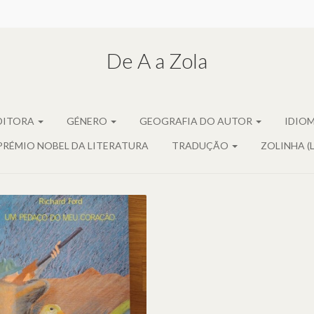
De A a Zola
DITORA
GÉNERO
GEOGRAFIA DO AUTOR
IDIO
PRÉMIO NOBEL DA LITERATURA
TRADUÇÃO
ZOLINHA (
M PEDAÇO DO MEU
CORAÇÃO, DE
RICHARD FORD