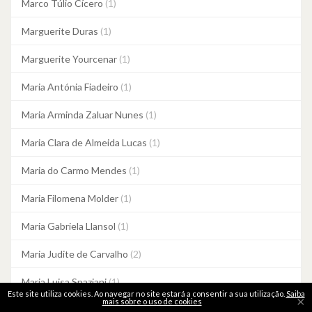
Marco Túlio Cícero
(1)
Marguerite Duras
(1)
Marguerite Yourcenar
(1)
Maria Antónia Fiadeiro
(1)
Maria Arminda Zaluar Nunes
(1)
Maria Clara de Almeida Lucas
(1)
Maria do Carmo Mendes
(1)
Maria Filomena Molder
(1)
Maria Gabriela Llansol
(1)
Maria Judite de Carvalho
(2)
Maria Luisa Spaziani
(1)
Este site utiliza cookies. Ao navegar no site estará a consentir a sua utilização.
Saiba
×
mais sobre o uso de cookies
Maria Quintans
(1)