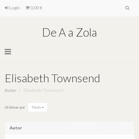
Login
0,00 €
De A a Zola
Toggle
navigation
Elisabeth Townsend
Autor
Elisabeth Townsend
Ordenar por
Título
Autor