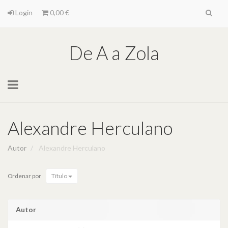
Login
0,00 €
De A a Zola
Toggle
navigation
Alexandre Herculano
Autor
Alexandre Herculano
Ordenar por
Título
Autor