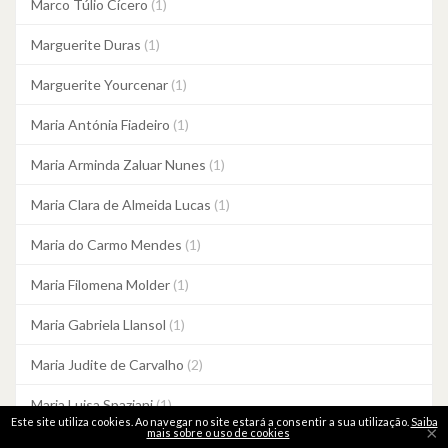
Marco Túlio Cícero
(1)
Marguerite Duras
(1)
Marguerite Yourcenar
(1)
Maria Antónia Fiadeiro
(1)
Maria Arminda Zaluar Nunes
(1)
Maria Clara de Almeida Lucas
(1)
Maria do Carmo Mendes
(1)
Maria Filomena Molder
(1)
Maria Gabriela Llansol
(1)
Maria Judite de Carvalho
(2)
Maria Luisa Spaziani
(1)
Este site utiliza cookies. Ao navegar no site estará a consentir a sua utilização.
Saiba
×
mais sobre o uso de cookies
Maria Quintans
(1)