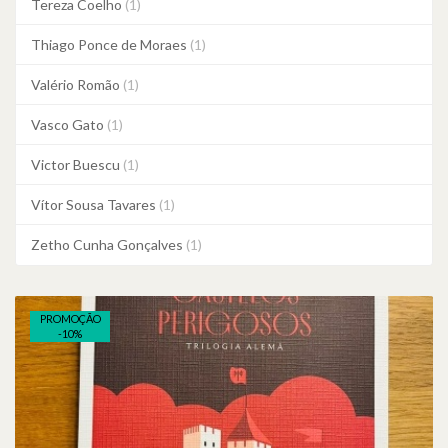
Tereza Coelho
(1)
Thiago Ponce de Moraes
(1)
Valério Romão
(1)
Vasco Gato
(1)
Victor Buescu
(1)
Vítor Sousa Tavares
(1)
Zetho Cunha Gonçalves
(1)
PROMOÇÃO
-
10
%