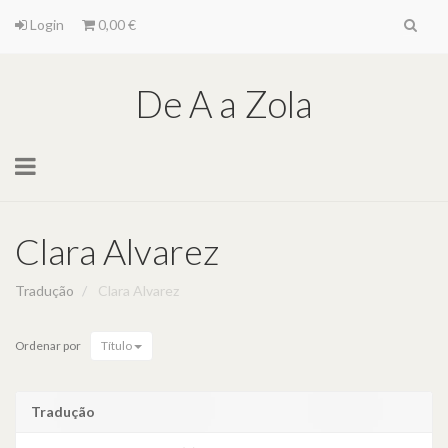
Login
0,00 €
De A a Zola
Toggle
navigation
Clara Alvarez
Tradução
Clara Alvarez
Ordenar por
Título
Tradução