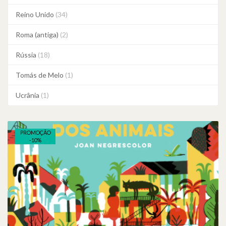
Reino Unido
(34)
Roma (antiga)
(2)
Rússia
(18)
Tomás de Melo
(1)
Ucrânia
(1)
PROMOÇÃO
-
10
%