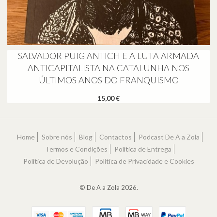
SALVADOR PUIG ANTICH E A LUTA ARMADA
ANTICAPITALISTA NA CATALUNHA NOS
ÚLTIMOS ANOS DO FRANQUISMO
15,00 €
Home
Sobre nós
Blog
Contactos
Podcast De A a Zola
Termos e Condições
Política de Entrega
Política de Devolução
Política de Privacidade e Cookies
© De A a Zola 2026.