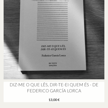
DIZ-ME O QUE LÊS, DIR-TE-EI QUEM ÉS - DE
FEDERICO GARCÍA LORCA
13,00 €