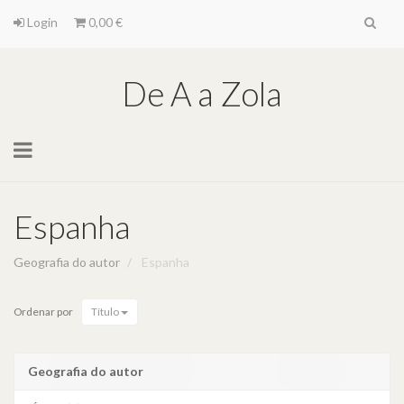
Login
0,00 €
De A a Zola
Toggle
navigation
Espanha
Geografia do autor
Espanha
Ordenar por
Título
Geografia do autor