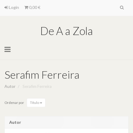
Login
0,00 €
De A a Zola
Toggle
navigation
Serafim Ferreira
Autor
Serafim Ferreira
Ordenar por
Título
Autor