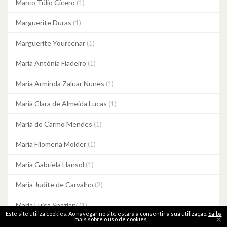
Marco Túlio Cícero
(1)
Marguerite Duras
(1)
Marguerite Yourcenar
(1)
Maria Antónia Fiadeiro
(1)
Maria Arminda Zaluar Nunes
(1)
Maria Clara de Almeida Lucas
(1)
Maria do Carmo Mendes
(1)
Maria Filomena Molder
(1)
Maria Gabriela Llansol
(1)
Maria Judite de Carvalho
(2)
Maria Luisa Spaziani
(1)
Este site utiliza cookies. Ao navegar no site estará a consentir a sua utilização.
Saiba
×
mais sobre o uso de cookies
Maria Quintans
(1)