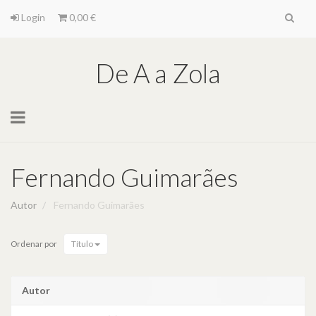
Login
0,00 €
De A a Zola
Toggle
navigation
Fernando Guimarães
Autor
Fernando Guimarães
Ordenar por
Título
Autor