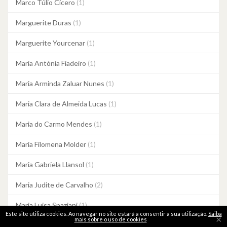
Marco Túlio Cícero
(1)
Marguerite Duras
(1)
Marguerite Yourcenar
(1)
Maria Antónia Fiadeiro
(1)
Maria Arminda Zaluar Nunes
(1)
Maria Clara de Almeida Lucas
(1)
Maria do Carmo Mendes
(1)
Maria Filomena Molder
(1)
Maria Gabriela Llansol
(1)
Maria Judite de Carvalho
(2)
Maria Luisa Spaziani
(1)
Este site utiliza cookies. Ao navegar no site estará a consentir a sua utilização.
Saiba
×
mais sobre o uso de cookies
Maria Quintans
(1)