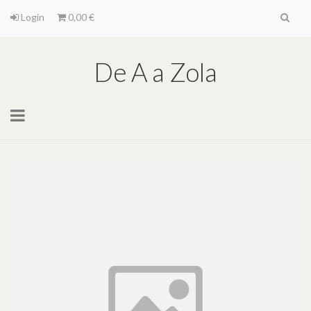
Login
0,00 €
De A a Zola
Toggle
navigation