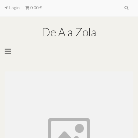
Login
0,00 €
De A a Zola
Toggle
navigation